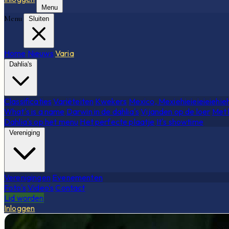
Menu
Menu
Sluiten
Home
Nieuws
Varia
Dahlia's
Classificaties
Variëteiten
Kwekers
Mexico, Mexiehieieieieiehie
What's is a name
Darwin in de dahlia's
Vijanden op de loer
Met 
Dahlia's op het menu
Het perfecte plaatje
It's showtime
Vereniging
Verenigingen
Evenementen
Foto's
Video's
Contact
Lid worden
Inloggen