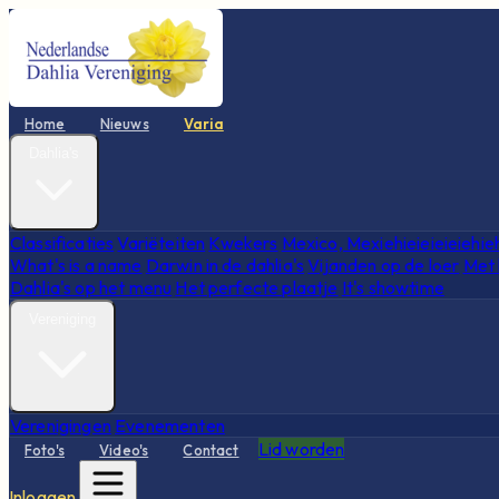
Home
Nieuws
Varia
Dahlia's
Classificaties
Variëteiten
Kwekers
Mexico, Mexiehieieieieiehie
What's is a name
Darwin in de dahlia's
Vijanden op de loer
Met 
Dahlia's op het menu
Het perfecte plaatje
It's showtime
Vereniging
Verenigingen
Evenementen
Lid worden
Foto's
Video's
Contact
Inloggen