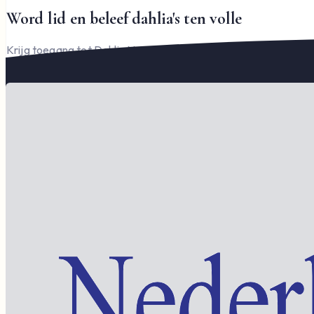
Word lid en beleef dahlia's ten volle
Krijg toegang tot Dahlia Varia, documenten en het complete l
Word lid