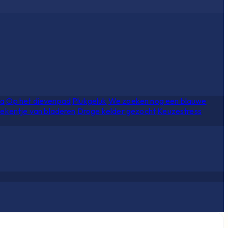
ia
Op het dievenpad
Plukgeluk
We zoeken nog een blauwe
ekentje van bladeren
Droge kelder gezocht
Keuzestress