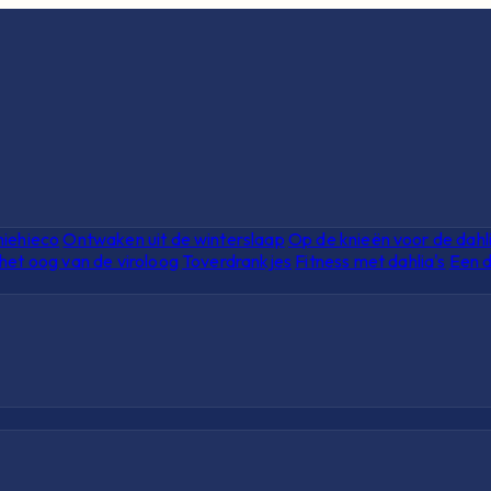
hiehieco
Ontwaken uit de winterslaap
Op de knieën voor de dahl
het oog van de viroloog
Toverdrankjes
Fitness met dahlia's
Een d