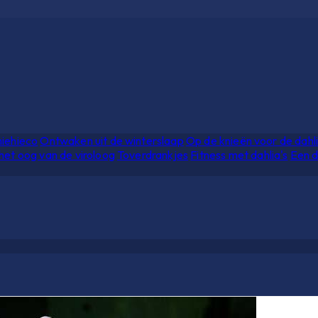
hiehieco
Ontwaken uit de winterslaap
Op de knieën voor de dahl
het oog van de viroloog
Toverdrankjes
Fitness met dahlia's
Een d