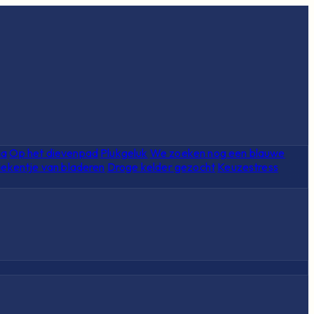
ia
Op het dievenpad
Plukgeluk
We zoeken nog een blauwe
ekentje van bladeren
Droge kelder gezocht
Keuzestress