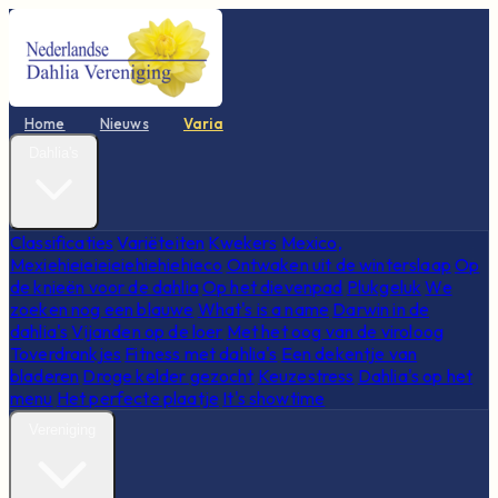
Home
Nieuws
Varia
Dahlia's
Classificaties
Variëteiten
Kwekers
Mexico,
Mexiehieieieieiehiehiehieco
Ontwaken uit de winterslaap
Op
de knieën voor de dahlia
Op het dievenpad
Plukgeluk
We
zoeken nog een blauwe
What's is a name
Darwin in de
dahlia's
Vijanden op de loer
Met het oog van de viroloog
Toverdrankjes
Fitness met dahlia's
Een dekentje van
bladeren
Droge kelder gezocht
Keuzestress
Dahlia's op het
menu
Het perfecte plaatje
It's showtime
Vereniging