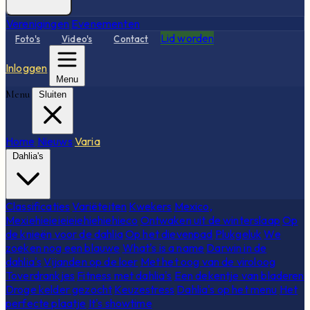
Verenigingen
Evenementen
Lid worden
Foto's
Video's
Contact
Inloggen
Menu
Menu
Sluiten
Home
Nieuws
Varia
Dahlia's
Classificaties
Variëteiten
Kwekers
Mexico,
Mexiehieieieieiehiehiehieco
Ontwaken uit de winterslaap
Op
de knieën voor de dahlia
Op het dievenpad
Plukgeluk
We
zoeken nog een blauwe
What's is a name
Darwin in de
dahlia's
Vijanden op de loer
Met het oog van de viroloog
Toverdrankjes
Fitness met dahlia's
Een dekentje van bladeren
Droge kelder gezocht
Keuzestress
Dahlia's op het menu
Het
perfecte plaatje
It's showtime