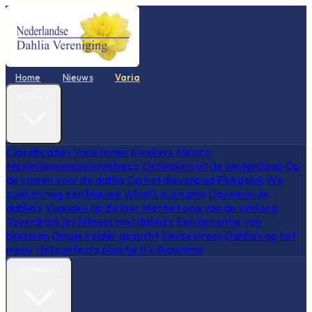
Home
Nieuws
Varia
Dahlia's
Classificaties
Variëteiten
Kwekers
Mexico,
Mexiehieieieieiehiehiehieco
Ontwaken uit de winterslaap
Op
de knieën voor de dahlia
Op het dievenpad
Plukgeluk
We
zoeken nog een blauwe
What's is a name
Darwin in de
dahlia's
Vijanden op de loer
Met het oog van de viroloog
Toverdrankjes
Fitness met dahlia's
Een dekentje van
bladeren
Droge kelder gezocht
Keuzestress
Dahlia's op het
menu
Het perfecte plaatje
It's showtime
Vereniging