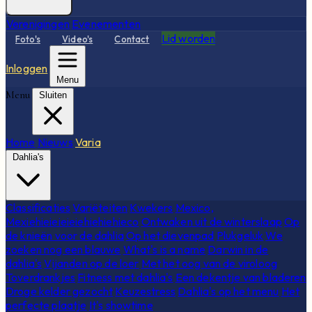
Verenigingen
Evenementen
Lid worden
Foto's
Video's
Contact
Inloggen
Menu
Menu
Sluiten
Home
Nieuws
Varia
Dahlia's
Classificaties
Variëteiten
Kwekers
Mexico,
Mexiehieieieieiehiehiehieco
Ontwaken uit de winterslaap
Op
de knieën voor de dahlia
Op het dievenpad
Plukgeluk
We
zoeken nog een blauwe
What's is a name
Darwin in de
dahlia's
Vijanden op de loer
Met het oog van de viroloog
Toverdrankjes
Fitness met dahlia's
Een dekentje van bladeren
Droge kelder gezocht
Keuzestress
Dahlia's op het menu
Het
perfecte plaatje
It's showtime