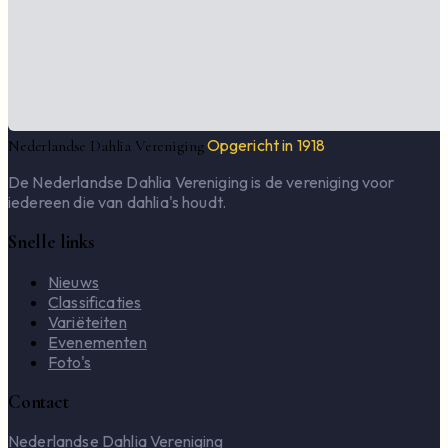
Opgericht in 1918
Nederlandse Dahlia Vereniging
De Nederlandse Dahlia Vereniging is de vereniging voor
iedereen die van dahlia's houdt.
Snelle links
Nieuws
Classificaties
Variëteiten
Evenementen
Foto's
Contact
Nederlandse Dahlia Vereniging