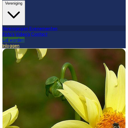
Vereniging
Verenigingen
Evenementen
Foto's
Video's
Contact
Lid worden
Inloggen