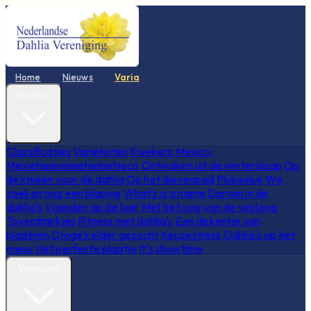
Home
Nieuws
Varia
Dahlia's
Classificaties
Variëteiten
Kwekers
Mexico,
Mexiehieieieieiehiehiehieco
Ontwaken uit de winterslaap
Op
de knieën voor de dahlia
Op het dievenpad
Plukgeluk
We
zoeken nog een blauwe
What's is a name
Darwin in de
dahlia's
Vijanden op de loer
Met het oog van de viroloog
Toverdrankjes
Fitness met dahlia's
Een dekentje van
bladeren
Droge kelder gezocht
Keuzestress
Dahlia's op het
menu
Het perfecte plaatje
It's showtime
Vereniging