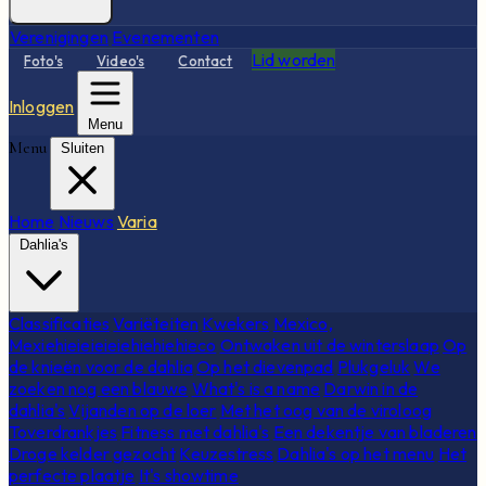
Verenigingen
Evenementen
Lid worden
Foto's
Video's
Contact
Inloggen
Menu
Menu
Sluiten
Home
Nieuws
Varia
Dahlia's
Classificaties
Variëteiten
Kwekers
Mexico,
Mexiehieieieieiehiehiehieco
Ontwaken uit de winterslaap
Op
de knieën voor de dahlia
Op het dievenpad
Plukgeluk
We
zoeken nog een blauwe
What's is a name
Darwin in de
dahlia's
Vijanden op de loer
Met het oog van de viroloog
Toverdrankjes
Fitness met dahlia's
Een dekentje van bladeren
Droge kelder gezocht
Keuzestress
Dahlia's op het menu
Het
perfecte plaatje
It's showtime