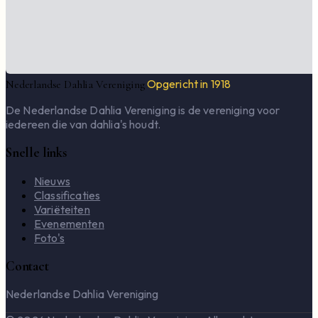
Opgericht in 1918
Nederlandse Dahlia Vereniging
De Nederlandse Dahlia Vereniging is de vereniging voor
iedereen die van dahlia's houdt.
Snelle links
Nieuws
Classificaties
Variëteiten
Evenementen
Foto's
Contact
Nederlandse Dahlia Vereniging