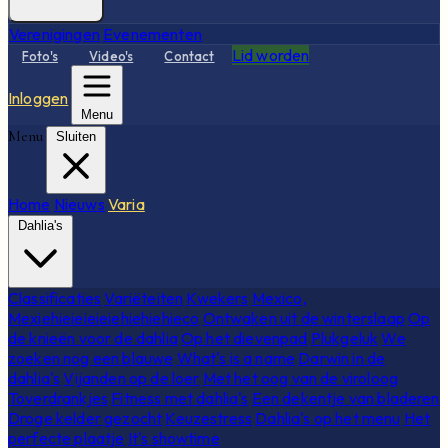
Verenigingen
Evenementen
Lid worden
Foto's
Video's
Contact
Inloggen
Menu
Menu
Sluiten
Home
Nieuws
Varia
Dahlia's
Classificaties
Variëteiten
Kwekers
Mexico,
Mexiehieieieieiehiehiehieco
Ontwaken uit de winterslaap
Op
de knieën voor de dahlia
Op het dievenpad
Plukgeluk
We
zoeken nog een blauwe
What's is a name
Darwin in de
dahlia's
Vijanden op de loer
Met het oog van de viroloog
Toverdrankjes
Fitness met dahlia's
Een dekentje van bladeren
Droge kelder gezocht
Keuzestress
Dahlia's op het menu
Het
perfecte plaatje
It's showtime