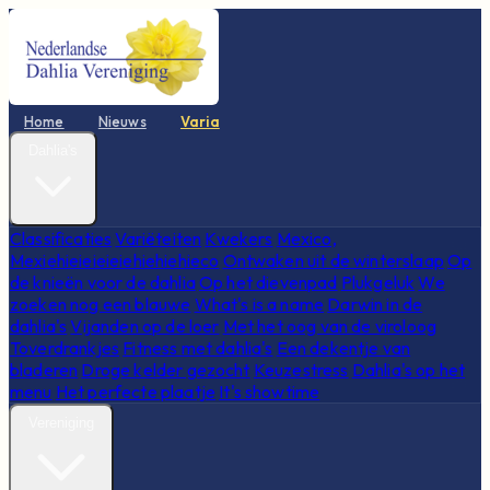
Home
Nieuws
Varia
Dahlia's
Classificaties
Variëteiten
Kwekers
Mexico,
Mexiehieieieieiehiehiehieco
Ontwaken uit de winterslaap
Op
de knieën voor de dahlia
Op het dievenpad
Plukgeluk
We
zoeken nog een blauwe
What's is a name
Darwin in de
dahlia's
Vijanden op de loer
Met het oog van de viroloog
Toverdrankjes
Fitness met dahlia's
Een dekentje van
bladeren
Droge kelder gezocht
Keuzestress
Dahlia's op het
menu
Het perfecte plaatje
It's showtime
Vereniging