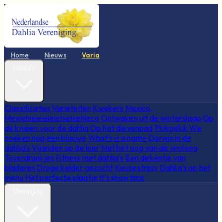
Home
Nieuws
Varia
Dahlia's
Classificaties
Variëteiten
Kwekers
Mexico,
Mexiehieieieieiehiehiehieco
Ontwaken uit de winterslaap
Op
de knieën voor de dahlia
Op het dievenpad
Plukgeluk
We
zoeken nog een blauwe
What's is a name
Darwin in de
dahlia's
Vijanden op de loer
Met het oog van de viroloog
Toverdrankjes
Fitness met dahlia's
Een dekentje van
bladeren
Droge kelder gezocht
Keuzestress
Dahlia's op het
menu
Het perfecte plaatje
It's showtime
Vereniging