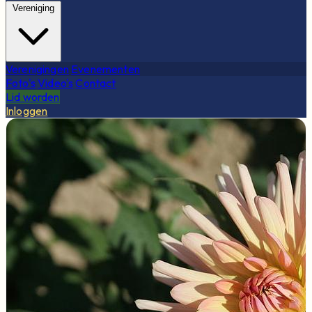
Vereniging
Verenigingen
Evenementen
Foto's
Video's
Contact
Lid worden
Inloggen