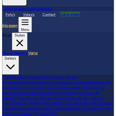
Verenigingen
Evenementen
Lid worden
Foto's
Video's
Contact
Inloggen
Menu
Menu
Sluiten
Home
Nieuws
Varia
Dahlia's
Classificaties
Variëteiten
Kwekers
Mexico,
Mexiehieieieieiehiehiehieco
Ontwaken uit de winterslaap
Op
de knieën voor de dahlia
Op het dievenpad
Plukgeluk
We
zoeken nog een blauwe
What's is a name
Darwin in de
dahlia's
Vijanden op de loer
Met het oog van de viroloog
Toverdrankjes
Fitness met dahlia's
Een dekentje van bladeren
Droge kelder gezocht
Keuzestress
Dahlia's op het menu
Het
perfecte plaatje
It's showtime