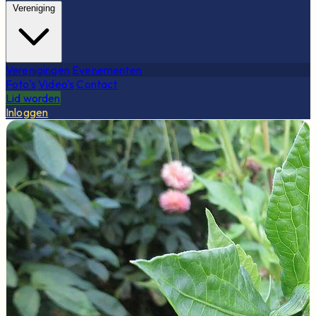
Vereniging
Verenigingen
Evenementen
Foto's
Video's
Contact
Lid worden
Inloggen