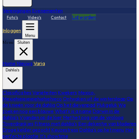
Verenigingen
Evenementen
Lid worden
Foto's
Video's
Contact
Inloggen
Menu
Menu
Sluiten
Home
Nieuws
Varia
Dahlia's
Classificaties
Variëteiten
Kwekers
Mexico,
Mexiehieieieieiehiehiehieco
Ontwaken uit de winterslaap
Op
de knieën voor de dahlia
Op het dievenpad
Plukgeluk
We
zoeken nog een blauwe
What's is a name
Darwin in de
dahlia's
Vijanden op de loer
Met het oog van de viroloog
Toverdrankjes
Fitness met dahlia's
Een dekentje van bladeren
Droge kelder gezocht
Keuzestress
Dahlia's op het menu
Het
perfecte plaatje
It's showtime