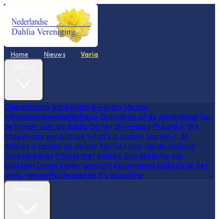
Home
Nieuws
Varia
Dahlia's
Classificaties
Variëteiten
Kwekers
Mexico,
Mexiehieieieieiehiehiehieco
Ontwaken uit de winterslaap
Op
de knieën voor de dahlia
Op het dievenpad
Plukgeluk
We
zoeken nog een blauwe
What's is a name
Darwin in de
dahlia's
Vijanden op de loer
Met het oog van de viroloog
Toverdrankjes
Fitness met dahlia's
Een dekentje van
bladeren
Droge kelder gezocht
Keuzestress
Dahlia's op het
menu
Het perfecte plaatje
It's showtime
Vereniging