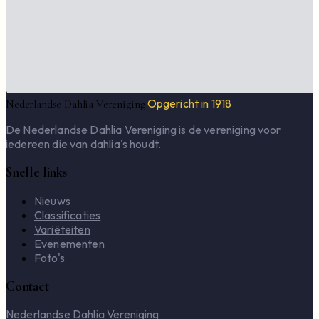
Opgericht in 1918
Nederlandse Dahlia Vereniging
De Nederlandse Dahlia Vereniging is de vereniging voor
iedereen die van dahlia's houdt.
Snelle links
Nieuws
Classificaties
Variëteiten
Evenementen
Foto's
Contact
Nederlandse Dahlia Vereniging