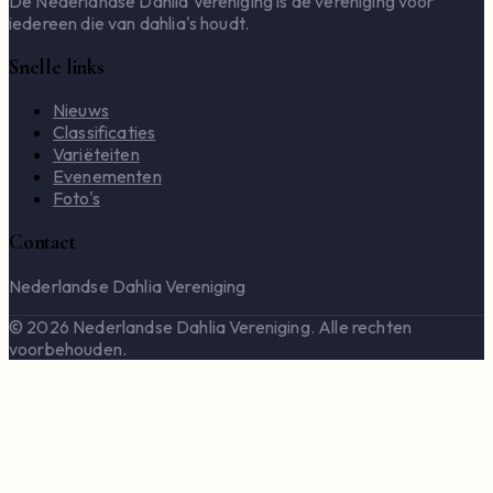
De Nederlandse Dahlia Vereniging is de vereniging voor
iedereen die van dahlia's houdt.
Snelle links
Nieuws
Classificaties
Variëteiten
Evenementen
Foto's
Contact
Nederlandse Dahlia Vereniging
© 2026 Nederlandse Dahlia Vereniging. Alle rechten
voorbehouden.