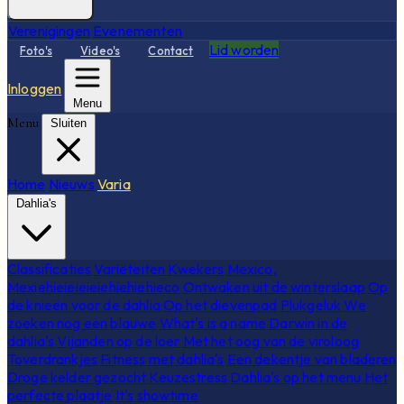
Verenigingen
Evenementen
Lid worden
Foto's
Video's
Contact
Inloggen
Menu
Menu
Sluiten
Home
Nieuws
Varia
Dahlia's
Classificaties
Variëteiten
Kwekers
Mexico,
Mexiehieieieieiehiehiehieco
Ontwaken uit de winterslaap
Op
de knieën voor de dahlia
Op het dievenpad
Plukgeluk
We
zoeken nog een blauwe
What's is a name
Darwin in de
dahlia's
Vijanden op de loer
Met het oog van de viroloog
Toverdrankjes
Fitness met dahlia's
Een dekentje van bladeren
Droge kelder gezocht
Keuzestress
Dahlia's op het menu
Het
perfecte plaatje
It's showtime