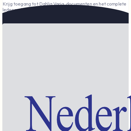
Krijg toegang tot Dahlia Varia, documenten en het complete
ledengedeelte — en steun de vereniging.
Word lid