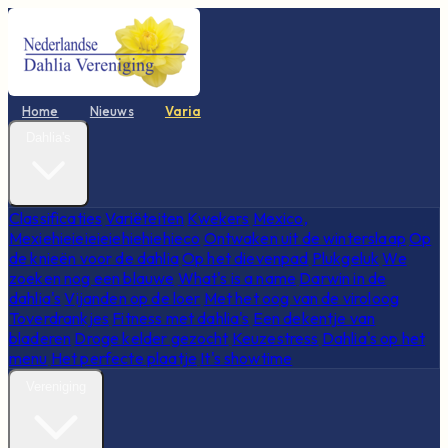
Home
Nieuws
Varia
Dahlia's
Classificaties
Variëteiten
Kwekers
Mexico,
Mexiehieieieieiehiehiehieco
Ontwaken uit de winterslaap
Op
de knieën voor de dahlia
Op het dievenpad
Plukgeluk
We
zoeken nog een blauwe
What's is a name
Darwin in de
dahlia's
Vijanden op de loer
Met het oog van de viroloog
Toverdrankjes
Fitness met dahlia's
Een dekentje van
bladeren
Droge kelder gezocht
Keuzestress
Dahlia's op het
menu
Het perfecte plaatje
It's showtime
Vereniging