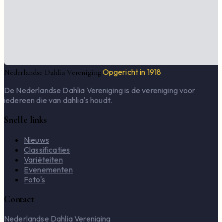
Opgericht in 1918
Nederlandse Dahlia Vereniging
De Nederlandse Dahlia Vereniging is de vereniging voor
iedereen die van dahlia's houdt.
Snelle links
Nieuws
Classificaties
Variëteiten
Evenementen
Foto's
Contact
Nederlandse Dahlia Vereniging