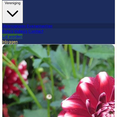
Vereniging
Verenigingen
Evenementen
Foto's
Video's
Contact
Lid worden
Inloggen