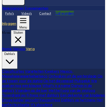
Verenigingen
Evenementen
Lid worden
Foto's
Video's
Contact
Inloggen
Menu
Menu
Sluiten
Home
Nieuws
Varia
Dahlia's
Classificaties
Variëteiten
Kwekers
Mexico,
Mexiehieieieieiehiehiehieco
Ontwaken uit de winterslaap
Op
de knieën voor de dahlia
Op het dievenpad
Plukgeluk
We
zoeken nog een blauwe
What's is a name
Darwin in de
dahlia's
Vijanden op de loer
Met het oog van de viroloog
Toverdrankjes
Fitness met dahlia's
Een dekentje van bladeren
Droge kelder gezocht
Keuzestress
Dahlia's op het menu
Het
perfecte plaatje
It's showtime