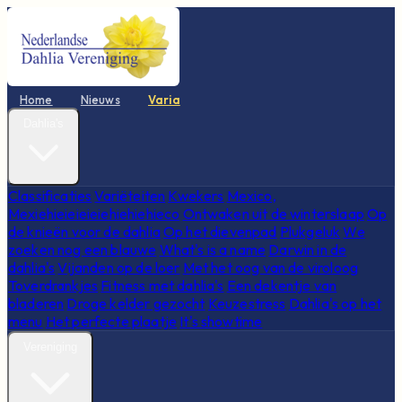
Home
Nieuws
Varia
Dahlia's
Classificaties
Variëteiten
Kwekers
Mexico,
Mexiehieieieieiehiehiehieco
Ontwaken uit de winterslaap
Op
de knieën voor de dahlia
Op het dievenpad
Plukgeluk
We
zoeken nog een blauwe
What's is a name
Darwin in de
dahlia's
Vijanden op de loer
Met het oog van de viroloog
Toverdrankjes
Fitness met dahlia's
Een dekentje van
bladeren
Droge kelder gezocht
Keuzestress
Dahlia's op het
menu
Het perfecte plaatje
It's showtime
Vereniging