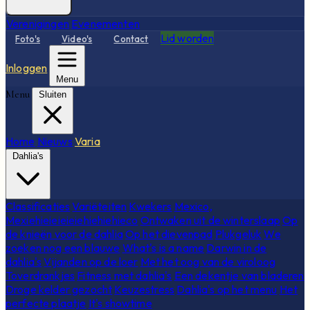
Verenigingen
Evenementen
Lid worden
Foto's
Video's
Contact
Inloggen
Menu
Menu
Sluiten
Home
Nieuws
Varia
Dahlia's
Classificaties
Variëteiten
Kwekers
Mexico,
Mexiehieieieieiehiehiehieco
Ontwaken uit de winterslaap
Op
de knieën voor de dahlia
Op het dievenpad
Plukgeluk
We
zoeken nog een blauwe
What's is a name
Darwin in de
dahlia's
Vijanden op de loer
Met het oog van de viroloog
Toverdrankjes
Fitness met dahlia's
Een dekentje van bladeren
Droge kelder gezocht
Keuzestress
Dahlia's op het menu
Het
perfecte plaatje
It's showtime