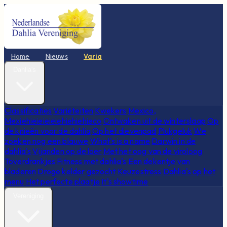
Home
Nieuws
Varia
Dahlia's
Classificaties
Variëteiten
Kwekers
Mexico,
Mexiehieieieieiehiehiehieco
Ontwaken uit de winterslaap
Op
de knieën voor de dahlia
Op het dievenpad
Plukgeluk
We
zoeken nog een blauwe
What's is a name
Darwin in de
dahlia's
Vijanden op de loer
Met het oog van de viroloog
Toverdrankjes
Fitness met dahlia's
Een dekentje van
bladeren
Droge kelder gezocht
Keuzestress
Dahlia's op het
menu
Het perfecte plaatje
It's showtime
Vereniging