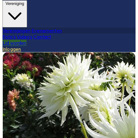
Vereniging
Verenigingen
Evenementen
Foto's
Video's
Contact
Lid worden
Inloggen