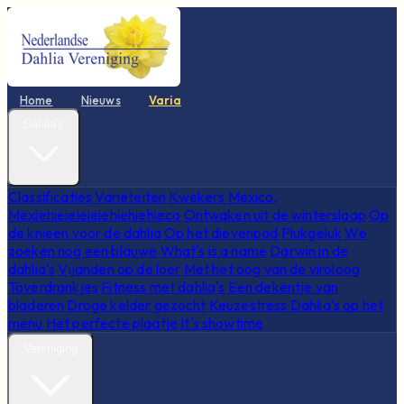
Home
Nieuws
Varia
Dahlia's
Classificaties
Variëteiten
Kwekers
Mexico,
Mexiehieieieieiehiehiehieco
Ontwaken uit de winterslaap
Op
de knieën voor de dahlia
Op het dievenpad
Plukgeluk
We
zoeken nog een blauwe
What's is a name
Darwin in de
dahlia's
Vijanden op de loer
Met het oog van de viroloog
Toverdrankjes
Fitness met dahlia's
Een dekentje van
bladeren
Droge kelder gezocht
Keuzestress
Dahlia's op het
menu
Het perfecte plaatje
It's showtime
Vereniging