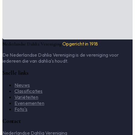
Opgericht in 1918
Nederlandse Dahlia Vereniging
De Nederlandse Dahlia Vereniging is de vereniging voor
iedereen die van dahlia's houdt.
Snelle links
Nieuws
Classificaties
Variëteiten
Evenementen
Foto's
Contact
Nederlandse Dahlia Vereniging