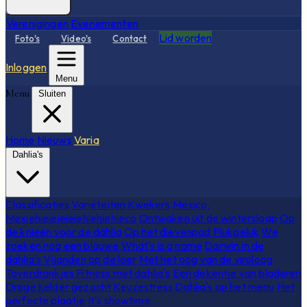
Verenigingen
Evenementen
Lid worden
Foto's
Video's
Contact
Inloggen
Menu
Menu
Sluiten
Home
Nieuws
Varia
Dahlia's
Classificaties
Variëteiten
Kwekers
Mexico,
Mexiehieieieieiehiehiehieco
Ontwaken uit de winterslaap
Op
de knieën voor de dahlia
Op het dievenpad
Plukgeluk
We
zoeken nog een blauwe
What's is a name
Darwin in de
dahlia's
Vijanden op de loer
Met het oog van de viroloog
Toverdrankjes
Fitness met dahlia's
Een dekentje van bladeren
Droge kelder gezocht
Keuzestress
Dahlia's op het menu
Het
perfecte plaatje
It's showtime