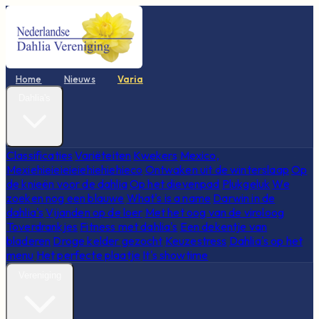
Home
Nieuws
Varia
Dahlia's
Classificaties
Variëteiten
Kwekers
Mexico,
Mexiehieieieieiehiehiehieco
Ontwaken uit de winterslaap
Op
de knieën voor de dahlia
Op het dievenpad
Plukgeluk
We
zoeken nog een blauwe
What's is a name
Darwin in de
dahlia's
Vijanden op de loer
Met het oog van de viroloog
Toverdrankjes
Fitness met dahlia's
Een dekentje van
bladeren
Droge kelder gezocht
Keuzestress
Dahlia's op het
menu
Het perfecte plaatje
It's showtime
Vereniging