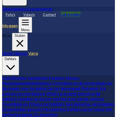
Verenigingen
Evenementen
Lid worden
Foto's
Video's
Contact
Inloggen
Menu
Menu
Sluiten
Home
Nieuws
Varia
Dahlia's
Classificaties
Variëteiten
Kwekers
Mexico,
Mexiehieieieieiehiehiehieco
Ontwaken uit de winterslaap
Op
de knieën voor de dahlia
Op het dievenpad
Plukgeluk
We
zoeken nog een blauwe
What's is a name
Darwin in de
dahlia's
Vijanden op de loer
Met het oog van de viroloog
Toverdrankjes
Fitness met dahlia's
Een dekentje van bladeren
Droge kelder gezocht
Keuzestress
Dahlia's op het menu
Het
perfecte plaatje
It's showtime