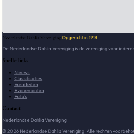
Opgericht in 1918
Nederlandse Dahlia Vereniging
De Nederlandse Dahlia Vereniging is de vereniging voor iederee
Snelle links
Nieuws
Classificaties
Variëteiten
Evenementen
Foto's
Contact
Nederlandse Dahlia Vereniging
© 2026 Nederlandse Dahlia Vereniging. Alle rechten voorbeho