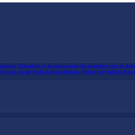
hiehieco
Ontwaken uit de winterslaap
Op de knieën voor de dahl
het oog van de viroloog
Toverdrankjes
Fitness met dahlia's
Een d