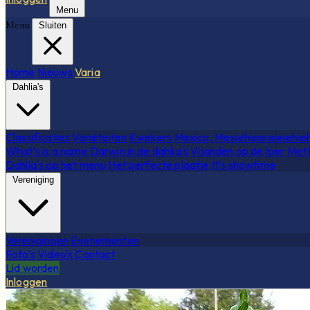
Menu
Menu
Sluiten
Home
Nieuws
Varia
Dahlia's
Classificaties
Variëteiten
Kwekers
Mexico, Mexiehieieieieiehie
What's is a name
Darwin in de dahlia's
Vijanden op de loer
Met 
Dahlia's op het menu
Het perfecte plaatje
It's showtime
Vereniging
Verenigingen
Evenementen
Foto's
Video's
Contact
Lid worden
Inloggen