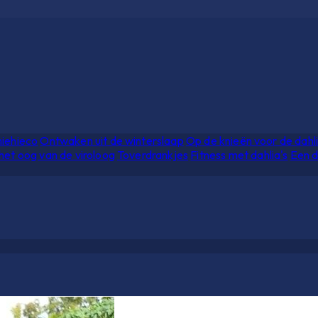
hiehieco
Ontwaken uit de winterslaap
Op de knieën voor de dahl
het oog van de viroloog
Toverdrankjes
Fitness met dahlia's
Een d