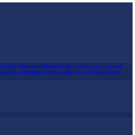
ia
Op het dievenpad
Plukgeluk
We zoeken nog een blauwe
ekentje van bladeren
Droge kelder gezocht
Keuzestress