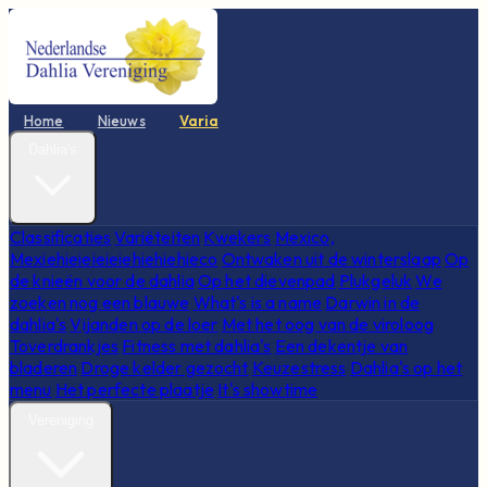
Home
Nieuws
Varia
Dahlia's
Classificaties
Variëteiten
Kwekers
Mexico,
Mexiehieieieieiehiehiehieco
Ontwaken uit de winterslaap
Op
de knieën voor de dahlia
Op het dievenpad
Plukgeluk
We
zoeken nog een blauwe
What's is a name
Darwin in de
dahlia's
Vijanden op de loer
Met het oog van de viroloog
Toverdrankjes
Fitness met dahlia's
Een dekentje van
bladeren
Droge kelder gezocht
Keuzestress
Dahlia's op het
menu
Het perfecte plaatje
It's showtime
Vereniging