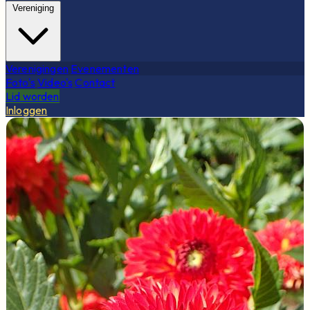
Vereniging
Verenigingen
Evenementen
Foto's
Video's
Contact
Lid worden
Inloggen