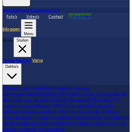
Verenigingen
Evenementen
Lid worden
Foto's
Video's
Contact
Inloggen
Menu
Menu
Sluiten
Home
Nieuws
Varia
Dahlia's
Classificaties
Variëteiten
Kwekers
Mexico,
Mexiehieieieieiehiehiehieco
Ontwaken uit de winterslaap
Op
de knieën voor de dahlia
Op het dievenpad
Plukgeluk
We
zoeken nog een blauwe
What's is a name
Darwin in de
dahlia's
Vijanden op de loer
Met het oog van de viroloog
Toverdrankjes
Fitness met dahlia's
Een dekentje van bladeren
Droge kelder gezocht
Keuzestress
Dahlia's op het menu
Het
perfecte plaatje
It's showtime