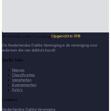
Opgericht in 1918
Nederlandse Dahlia Vereniging
De Nederlandse Dahlia Vereniging is de vereniging voor
iedereen die van dahlia's houdt.
Snelle links
Nieuws
Classificaties
Variëteiten
Evenementen
Foto's
Contact
Nederlandse Dahlia Vereniging