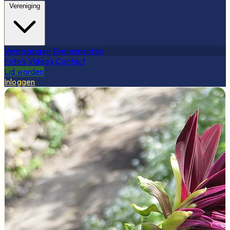
Vereniging
Verenigingen
Evenementen
Foto's
Video's
Contact
Lid worden
Inloggen