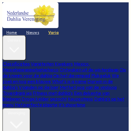
Home
Nieuws
Varia
Dahlia's
Classificaties
Variëteiten
Kwekers
Mexico,
Mexiehieieieieiehiehiehieco
Ontwaken uit de winterslaap
Op
de knieën voor de dahlia
Op het dievenpad
Plukgeluk
We
zoeken nog een blauwe
What's is a name
Darwin in de
dahlia's
Vijanden op de loer
Met het oog van de viroloog
Toverdrankjes
Fitness met dahlia's
Een dekentje van
bladeren
Droge kelder gezocht
Keuzestress
Dahlia's op het
menu
Het perfecte plaatje
It's showtime
Vereniging