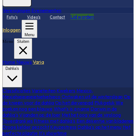
Verenigingen
Evenementen
Lid worden
Foto's
Video's
Contact
Inloggen
Menu
Menu
Sluiten
Home
Nieuws
Varia
Dahlia's
Classificaties
Variëteiten
Kwekers
Mexico,
Mexiehieieieieiehiehiehieco
Ontwaken uit de winterslaap
Op
de knieën voor de dahlia
Op het dievenpad
Plukgeluk
We
zoeken nog een blauwe
What's is a name
Darwin in de
dahlia's
Vijanden op de loer
Met het oog van de viroloog
Toverdrankjes
Fitness met dahlia's
Een dekentje van bladeren
Droge kelder gezocht
Keuzestress
Dahlia's op het menu
Het
perfecte plaatje
It's showtime