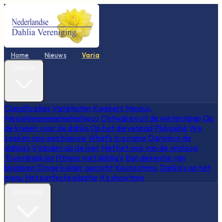
Home
Nieuws
Varia
Dahlia's
Classificaties
Variëteiten
Kwekers
Mexico,
Mexiehieieieieiehiehiehieco
Ontwaken uit de winterslaap
Op
de knieën voor de dahlia
Op het dievenpad
Plukgeluk
We
zoeken nog een blauwe
What's is a name
Darwin in de
dahlia's
Vijanden op de loer
Met het oog van de viroloog
Toverdrankjes
Fitness met dahlia's
Een dekentje van
bladeren
Droge kelder gezocht
Keuzestress
Dahlia's op het
menu
Het perfecte plaatje
It's showtime
Vereniging