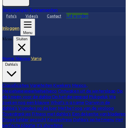
Verenigingen
Evenementen
Lid worden
Foto's
Video's
Contact
Inloggen
Menu
Menu
Sluiten
Home
Nieuws
Varia
Dahlia's
Classificaties
Variëteiten
Kwekers
Mexico,
Mexiehieieieieiehiehiehieco
Ontwaken uit de winterslaap
Op
de knieën voor de dahlia
Op het dievenpad
Plukgeluk
We
zoeken nog een blauwe
What's is a name
Darwin in de
dahlia's
Vijanden op de loer
Met het oog van de viroloog
Toverdrankjes
Fitness met dahlia's
Een dekentje van bladeren
Droge kelder gezocht
Keuzestress
Dahlia's op het menu
Het
perfecte plaatje
It's showtime