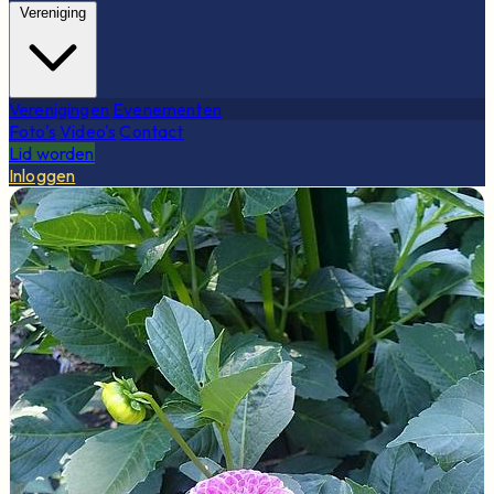
Vereniging
Verenigingen
Evenementen
Foto's
Video's
Contact
Lid worden
Inloggen