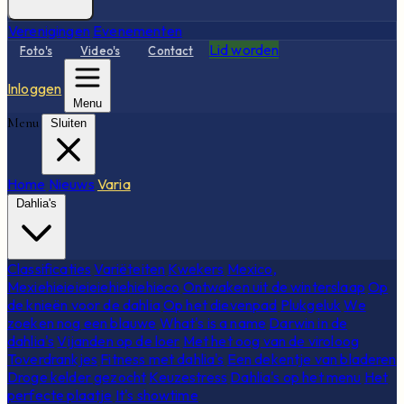
Verenigingen
Evenementen
Lid worden
Foto's
Video's
Contact
Inloggen
Menu
Menu
Sluiten
Home
Nieuws
Varia
Dahlia's
Classificaties
Variëteiten
Kwekers
Mexico,
Mexiehieieieieiehiehiehieco
Ontwaken uit de winterslaap
Op
de knieën voor de dahlia
Op het dievenpad
Plukgeluk
We
zoeken nog een blauwe
What's is a name
Darwin in de
dahlia's
Vijanden op de loer
Met het oog van de viroloog
Toverdrankjes
Fitness met dahlia's
Een dekentje van bladeren
Droge kelder gezocht
Keuzestress
Dahlia's op het menu
Het
perfecte plaatje
It's showtime