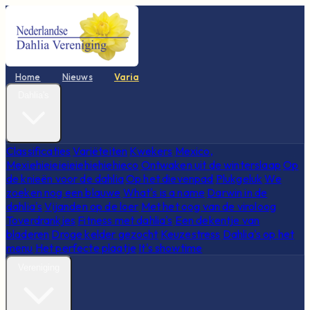
Home
Nieuws
Varia
Dahlia's
Classificaties
Variëteiten
Kwekers
Mexico,
Mexiehieieieieiehiehiehieco
Ontwaken uit de winterslaap
Op
de knieën voor de dahlia
Op het dievenpad
Plukgeluk
We
zoeken nog een blauwe
What's is a name
Darwin in de
dahlia's
Vijanden op de loer
Met het oog van de viroloog
Toverdrankjes
Fitness met dahlia's
Een dekentje van
bladeren
Droge kelder gezocht
Keuzestress
Dahlia's op het
menu
Het perfecte plaatje
It's showtime
Vereniging