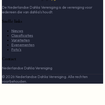
De Nederlandse Dahlia Vereniging is de vereniging voor
iedereen die van dahlia's houdt.
Snelle links
Nieuws
Classificaties
Variëteiten
Evenementen
Foto's
Contact
Nederlandse Dahlia Vereniging
© 2026 Nederlandse Dahlia Vereniging. Alle rechten
voorbehouden.