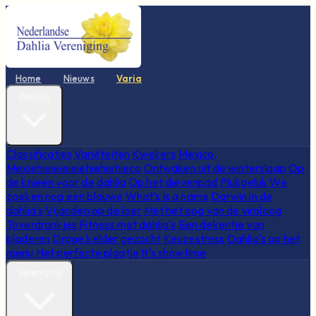
Home
Nieuws
Varia
Dahlia's
Classificaties
Variëteiten
Kwekers
Mexico,
Mexiehieieieieiehiehiehieco
Ontwaken uit de winterslaap
Op
de knieën voor de dahlia
Op het dievenpad
Plukgeluk
We
zoeken nog een blauwe
What's is a name
Darwin in de
dahlia's
Vijanden op de loer
Met het oog van de viroloog
Toverdrankjes
Fitness met dahlia's
Een dekentje van
bladeren
Droge kelder gezocht
Keuzestress
Dahlia's op het
menu
Het perfecte plaatje
It's showtime
Vereniging