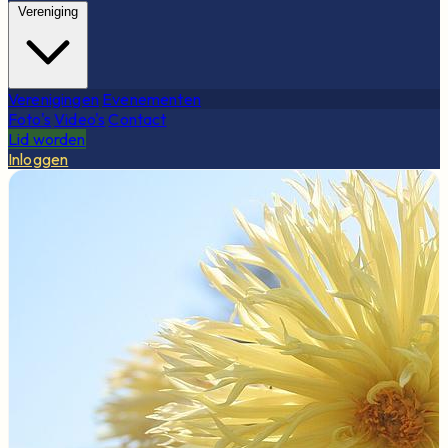
Vereniging
Verenigingen
Evenementen
Foto's
Video's
Contact
Lid worden
Inloggen