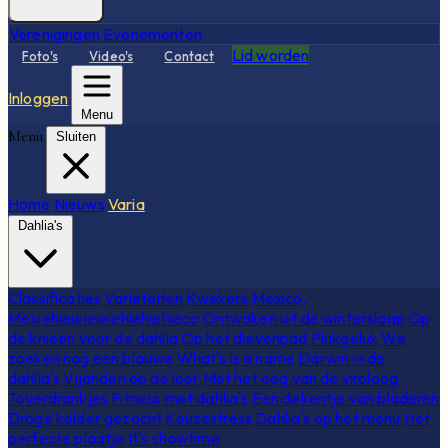
Verenigingen
Evenementen
Lid worden
Foto's
Video's
Contact
Inloggen
Menu
Menu
Sluiten
Home
Nieuws
Varia
Dahlia's
Classificaties
Variëteiten
Kwekers
Mexico,
Mexiehieieieieiehiehiehieco
Ontwaken uit de winterslaap
Op
de knieën voor de dahlia
Op het dievenpad
Plukgeluk
We
zoeken nog een blauwe
What's is a name
Darwin in de
dahlia's
Vijanden op de loer
Met het oog van de viroloog
Toverdrankjes
Fitness met dahlia's
Een dekentje van bladeren
Droge kelder gezocht
Keuzestress
Dahlia's op het menu
Het
perfecte plaatje
It's showtime