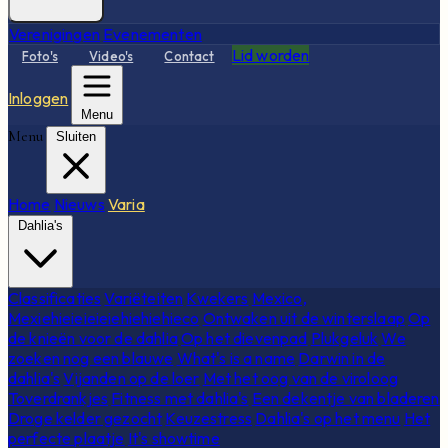
Verenigingen
Evenementen
Lid worden
Foto's
Video's
Contact
Inloggen
Menu
Menu
Sluiten
Home
Nieuws
Varia
Dahlia's
Classificaties
Variëteiten
Kwekers
Mexico,
Mexiehieieieieiehiehiehieco
Ontwaken uit de winterslaap
Op
de knieën voor de dahlia
Op het dievenpad
Plukgeluk
We
zoeken nog een blauwe
What's is a name
Darwin in de
dahlia's
Vijanden op de loer
Met het oog van de viroloog
Toverdrankjes
Fitness met dahlia's
Een dekentje van bladeren
Droge kelder gezocht
Keuzestress
Dahlia's op het menu
Het
perfecte plaatje
It's showtime