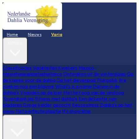
Home
Nieuws
Varia
Dahlia's
Classificaties
Variëteiten
Kwekers
Mexico,
Mexiehieieieieiehiehiehieco
Ontwaken uit de winterslaap
Op
de knieën voor de dahlia
Op het dievenpad
Plukgeluk
We
zoeken nog een blauwe
What's is a name
Darwin in de
dahlia's
Vijanden op de loer
Met het oog van de viroloog
Toverdrankjes
Fitness met dahlia's
Een dekentje van
bladeren
Droge kelder gezocht
Keuzestress
Dahlia's op het
menu
Het perfecte plaatje
It's showtime
Vereniging