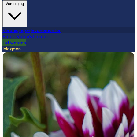
Vereniging
Verenigingen
Evenementen
Foto's
Video's
Contact
Lid worden
Inloggen