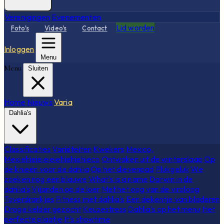
Verenigingen
Evenementen
Lid worden
Foto's
Video's
Contact
Inloggen
Menu
Menu
Sluiten
Home
Nieuws
Varia
Dahlia's
Classificaties
Variëteiten
Kwekers
Mexico,
Mexiehieieieieiehiehiehieco
Ontwaken uit de winterslaap
Op
de knieën voor de dahlia
Op het dievenpad
Plukgeluk
We
zoeken nog een blauwe
What's is a name
Darwin in de
dahlia's
Vijanden op de loer
Met het oog van de viroloog
Toverdrankjes
Fitness met dahlia's
Een dekentje van bladeren
Droge kelder gezocht
Keuzestress
Dahlia's op het menu
Het
perfecte plaatje
It's showtime