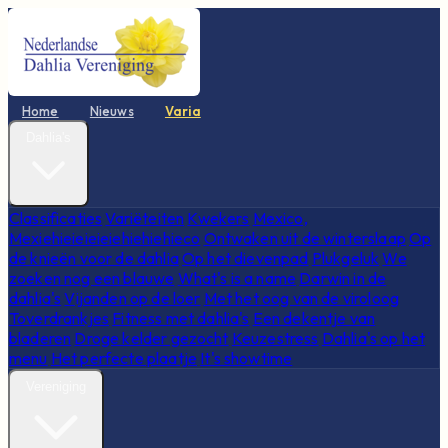
Home
Nieuws
Varia
Dahlia's
Classificaties
Variëteiten
Kwekers
Mexico,
Mexiehieieieieiehiehiehieco
Ontwaken uit de winterslaap
Op
de knieën voor de dahlia
Op het dievenpad
Plukgeluk
We
zoeken nog een blauwe
What's is a name
Darwin in de
dahlia's
Vijanden op de loer
Met het oog van de viroloog
Toverdrankjes
Fitness met dahlia's
Een dekentje van
bladeren
Droge kelder gezocht
Keuzestress
Dahlia's op het
menu
Het perfecte plaatje
It's showtime
Vereniging