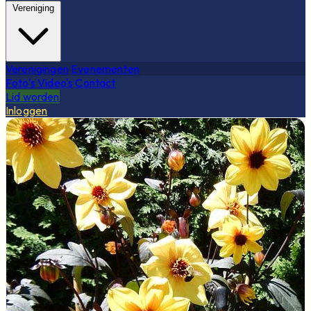
Vereniging
Verenigingen
Evenementen
Foto's
Video's
Contact
Lid worden
Inloggen