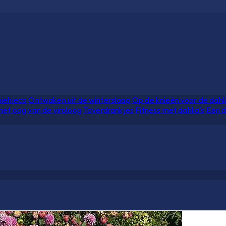
hiehieco
Ontwaken uit de winterslaap
Op de knieën voor de dahl
het oog van de viroloog
Toverdrankjes
Fitness met dahlia's
Een d