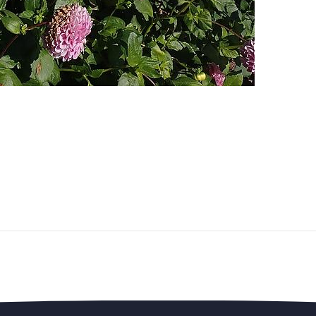
edengedeelte — en steun de vereniging.