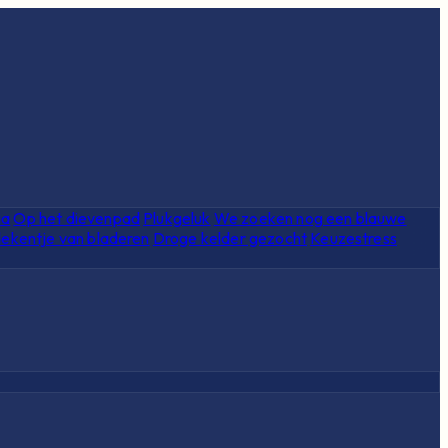
ia
Op het dievenpad
Plukgeluk
We zoeken nog een blauwe
ekentje van bladeren
Droge kelder gezocht
Keuzestress