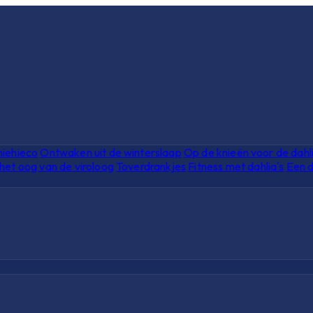
hiehieco
Ontwaken uit de winterslaap
Op de knieën voor de dahl
het oog van de viroloog
Toverdrankjes
Fitness met dahlia's
Een d