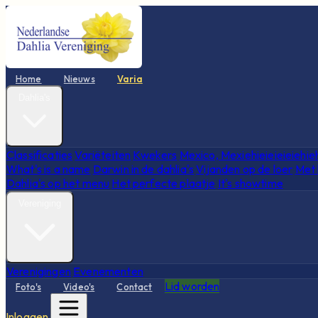
Home
Nieuws
Varia
Dahlia's
Classificaties
Variëteiten
Kwekers
Mexico, Mexiehieieieieiehie
What's is a name
Darwin in de dahlia's
Vijanden op de loer
Met 
Dahlia's op het menu
Het perfecte plaatje
It's showtime
Vereniging
Verenigingen
Evenementen
Lid worden
Foto's
Video's
Contact
Inloggen