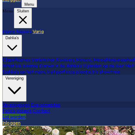
Menu
Menu
Sluiten
Home
Nieuws
Varia
Dahlia's
Classificaties
Variëteiten
Kwekers
Mexico, Mexiehieieieieiehie
What's is a name
Darwin in de dahlia's
Vijanden op de loer
Met 
Dahlia's op het menu
Het perfecte plaatje
It's showtime
Vereniging
Verenigingen
Evenementen
Foto's
Video's
Contact
Lid worden
Inloggen