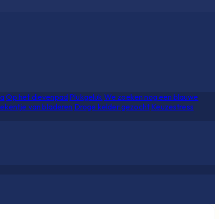
ia
Op het dievenpad
Plukgeluk
We zoeken nog een blauwe
ekentje van bladeren
Droge kelder gezocht
Keuzestress