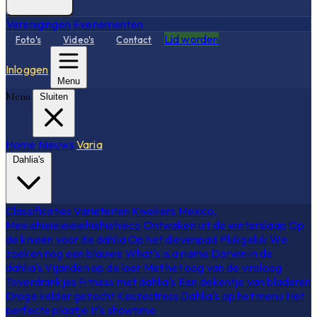
Verenigingen
Evenementen
Lid worden
Foto's
Video's
Contact
Inloggen
Menu
Menu
Sluiten
Home
Nieuws
Varia
Dahlia's
Classificaties
Variëteiten
Kwekers
Mexico,
Mexiehieieieieiehiehiehieco
Ontwaken uit de winterslaap
Op
de knieën voor de dahlia
Op het dievenpad
Plukgeluk
We
zoeken nog een blauwe
What's is a name
Darwin in de
dahlia's
Vijanden op de loer
Met het oog van de viroloog
Toverdrankjes
Fitness met dahlia's
Een dekentje van bladeren
Droge kelder gezocht
Keuzestress
Dahlia's op het menu
Het
perfecte plaatje
It's showtime