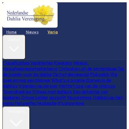
Home
Nieuws
Varia
Dahlia's
Classificaties
Variëteiten
Kwekers
Mexico,
Mexiehieieieieiehiehiehieco
Ontwaken uit de winterslaap
Op
de knieën voor de dahlia
Op het dievenpad
Plukgeluk
We
zoeken nog een blauwe
What's is a name
Darwin in de
dahlia's
Vijanden op de loer
Met het oog van de viroloog
Toverdrankjes
Fitness met dahlia's
Een dekentje van
bladeren
Droge kelder gezocht
Keuzestress
Dahlia's op het
menu
Het perfecte plaatje
It's showtime
Vereniging