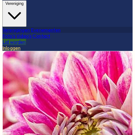
Vereniging
Verenigingen
Evenementen
Foto's
Video's
Contact
Lid worden
Inloggen