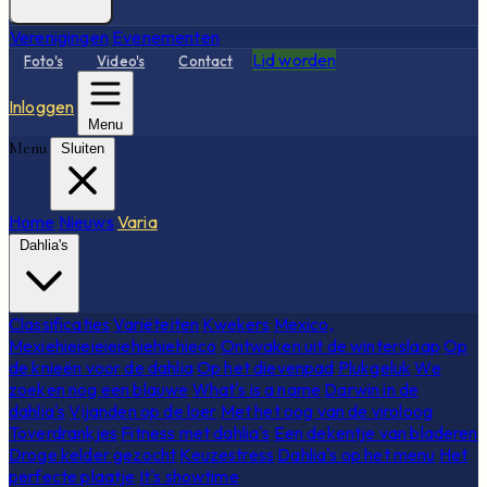
Verenigingen
Evenementen
Lid worden
Foto's
Video's
Contact
Inloggen
Menu
Menu
Sluiten
Home
Nieuws
Varia
Dahlia's
Classificaties
Variëteiten
Kwekers
Mexico,
Mexiehieieieieiehiehiehieco
Ontwaken uit de winterslaap
Op
de knieën voor de dahlia
Op het dievenpad
Plukgeluk
We
zoeken nog een blauwe
What's is a name
Darwin in de
dahlia's
Vijanden op de loer
Met het oog van de viroloog
Toverdrankjes
Fitness met dahlia's
Een dekentje van bladeren
Droge kelder gezocht
Keuzestress
Dahlia's op het menu
Het
perfecte plaatje
It's showtime