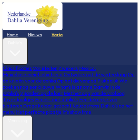
Home
Nieuws
Varia
Dahlia's
Classificaties
Variëteiten
Kwekers
Mexico,
Mexiehieieieieiehiehiehieco
Ontwaken uit de winterslaap
Op
de knieën voor de dahlia
Op het dievenpad
Plukgeluk
We
zoeken nog een blauwe
What's is a name
Darwin in de
dahlia's
Vijanden op de loer
Met het oog van de viroloog
Toverdrankjes
Fitness met dahlia's
Een dekentje van
bladeren
Droge kelder gezocht
Keuzestress
Dahlia's op het
menu
Het perfecte plaatje
It's showtime
Vereniging