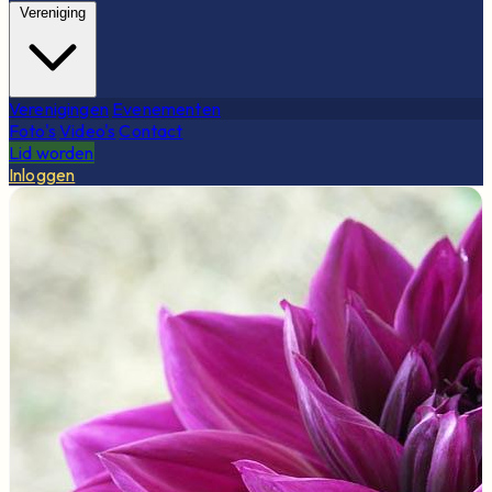
Vereniging
Verenigingen
Evenementen
Foto's
Video's
Contact
Lid worden
Inloggen