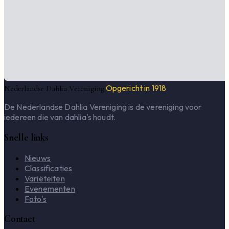
Opgericht in 1918
Nederlandse Dahlia Vereniging
De Nederlandse Dahlia Vereniging is de vereniging voor
iedereen die van dahlia's houdt.
Snelle links
Nieuws
Classificaties
Variëteiten
Evenementen
Foto's
Contact