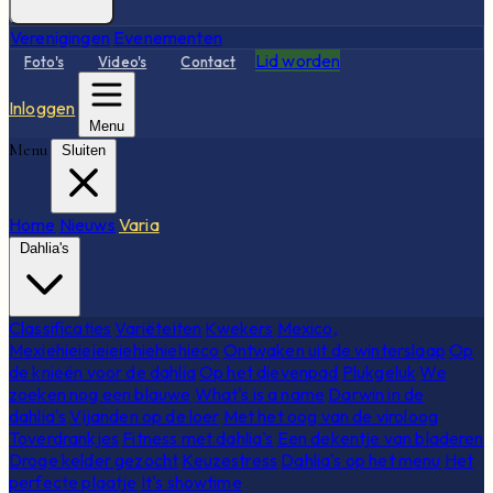
Verenigingen
Evenementen
Lid worden
Foto's
Video's
Contact
Inloggen
Menu
Menu
Sluiten
Home
Nieuws
Varia
Dahlia's
Classificaties
Variëteiten
Kwekers
Mexico,
Mexiehieieieieiehiehiehieco
Ontwaken uit de winterslaap
Op
de knieën voor de dahlia
Op het dievenpad
Plukgeluk
We
zoeken nog een blauwe
What's is a name
Darwin in de
dahlia's
Vijanden op de loer
Met het oog van de viroloog
Toverdrankjes
Fitness met dahlia's
Een dekentje van bladeren
Droge kelder gezocht
Keuzestress
Dahlia's op het menu
Het
perfecte plaatje
It's showtime