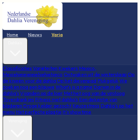
Home
Nieuws
Varia
Dahlia's
Classificaties
Variëteiten
Kwekers
Mexico,
Mexiehieieieieiehiehiehieco
Ontwaken uit de winterslaap
Op
de knieën voor de dahlia
Op het dievenpad
Plukgeluk
We
zoeken nog een blauwe
What's is a name
Darwin in de
dahlia's
Vijanden op de loer
Met het oog van de viroloog
Toverdrankjes
Fitness met dahlia's
Een dekentje van
bladeren
Droge kelder gezocht
Keuzestress
Dahlia's op het
menu
Het perfecte plaatje
It's showtime
Vereniging