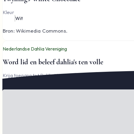
Kleur
Wit
Bron: Wikimedia Commons.
Nederlandse Dahlia Vereniging
Word lid en beleef dahlia's ten volle
Krijg toegang tot Dahlia Varia, documenten en het complete l
Word lid