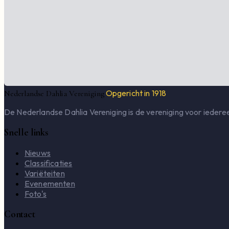
Opgericht in 1918
Nederlandse Dahlia Vereniging
De Nederlandse Dahlia Vereniging is de vereniging voor iederee
Snelle links
Nieuws
Classificaties
Variëteiten
Evenementen
Foto's
Contact