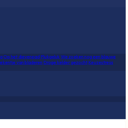
ia
Op het dievenpad
Plukgeluk
We zoeken nog een blauwe
ekentje van bladeren
Droge kelder gezocht
Keuzestress