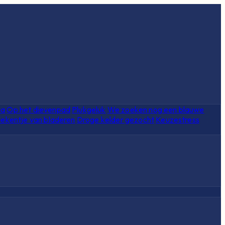
ia
Op het dievenpad
Plukgeluk
We zoeken nog een blauwe
ekentje van bladeren
Droge kelder gezocht
Keuzestress