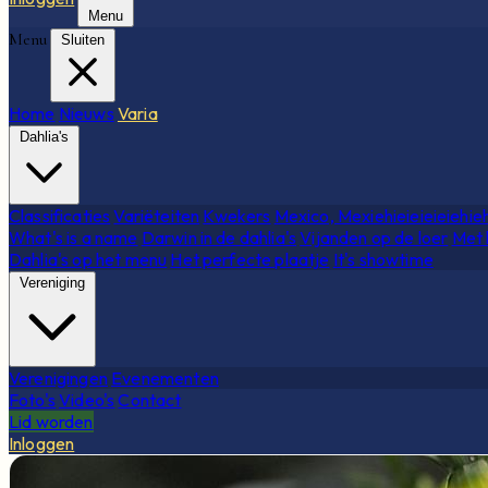
Menu
Menu
Sluiten
Home
Nieuws
Varia
Dahlia's
Classificaties
Variëteiten
Kwekers
Mexico, Mexiehieieieieiehie
What's is a name
Darwin in de dahlia's
Vijanden op de loer
Met 
Dahlia's op het menu
Het perfecte plaatje
It's showtime
Vereniging
Verenigingen
Evenementen
Foto's
Video's
Contact
Lid worden
Inloggen