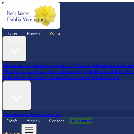
Home
Nieuws
Varia
Dahlia's
Classificaties
Variëteiten
Kwekers
Mexico, Mexiehieieieieiehie
What's is a name
Darwin in de dahlia's
Vijanden op de loer
Met 
Dahlia's op het menu
Het perfecte plaatje
It's showtime
Vereniging
Verenigingen
Evenementen
Lid worden
Foto's
Video's
Contact
Inloggen