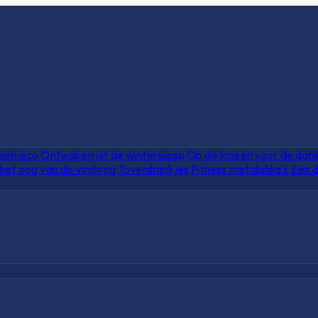
hiehieco
Ontwaken uit de winterslaap
Op de knieën voor de dahl
het oog van de viroloog
Toverdrankjes
Fitness met dahlia's
Een d