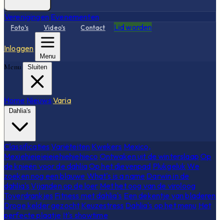
Verenigingen
Evenementen
Lid worden
Foto's
Video's
Contact
Inloggen
Menu
Menu
Sluiten
Home
Nieuws
Varia
Dahlia's
Classificaties
Variëteiten
Kwekers
Mexico,
Mexiehieieieieiehiehiehieco
Ontwaken uit de winterslaap
Op
de knieën voor de dahlia
Op het dievenpad
Plukgeluk
We
zoeken nog een blauwe
What's is a name
Darwin in de
dahlia's
Vijanden op de loer
Met het oog van de viroloog
Toverdrankjes
Fitness met dahlia's
Een dekentje van bladeren
Droge kelder gezocht
Keuzestress
Dahlia's op het menu
Het
perfecte plaatje
It's showtime