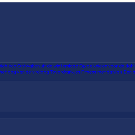
hiehieco
Ontwaken uit de winterslaap
Op de knieën voor de dahl
het oog van de viroloog
Toverdrankjes
Fitness met dahlia's
Een d