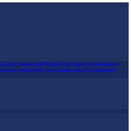
ia
Op het dievenpad
Plukgeluk
We zoeken nog een blauwe
ekentje van bladeren
Droge kelder gezocht
Keuzestress