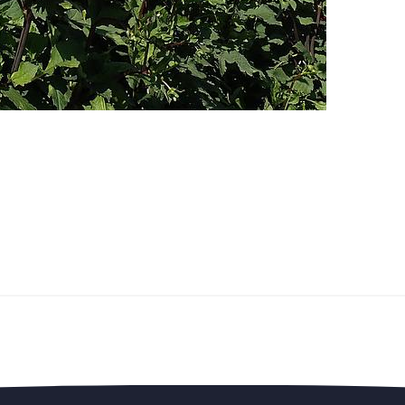
edengedeelte — en steun de vereniging.