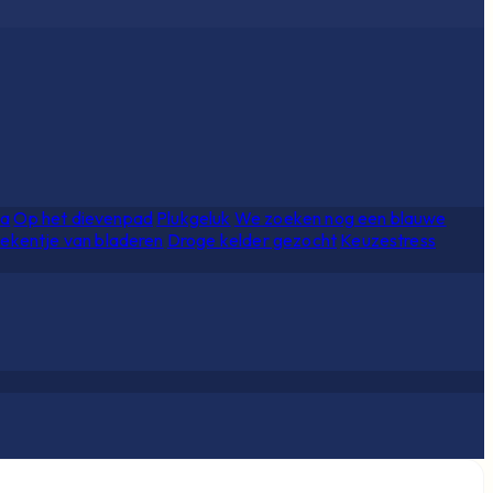
ia
Op het dievenpad
Plukgeluk
We zoeken nog een blauwe
ekentje van bladeren
Droge kelder gezocht
Keuzestress