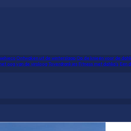
hiehieco
Ontwaken uit de winterslaap
Op de knieën voor de dahl
het oog van de viroloog
Toverdrankjes
Fitness met dahlia's
Een d