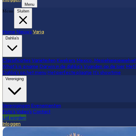
Menu
Menu
Sluiten
Home
Nieuws
Varia
Dahlia's
Classificaties
Variëteiten
Kwekers
Mexico, Mexiehieieieieiehie
What's is a name
Darwin in de dahlia's
Vijanden op de loer
Met 
Dahlia's op het menu
Het perfecte plaatje
It's showtime
Vereniging
Verenigingen
Evenementen
Foto's
Video's
Contact
Lid worden
Inloggen