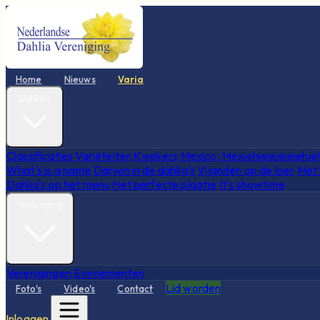
Home
Nieuws
Varia
Dahlia's
Classificaties
Variëteiten
Kwekers
Mexico, Mexiehieieieieiehie
What's is a name
Darwin in de dahlia's
Vijanden op de loer
Met 
Dahlia's op het menu
Het perfecte plaatje
It's showtime
Vereniging
Verenigingen
Evenementen
Lid worden
Foto's
Video's
Contact
Inloggen