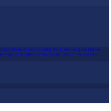
ia
Op het dievenpad
Plukgeluk
We zoeken nog een blauwe
ekentje van bladeren
Droge kelder gezocht
Keuzestress