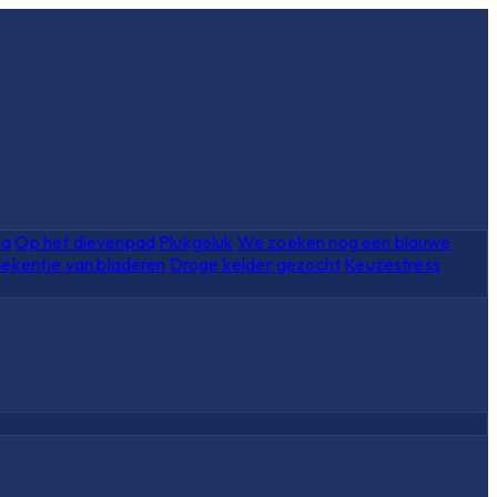
ia
Op het dievenpad
Plukgeluk
We zoeken nog een blauwe
ekentje van bladeren
Droge kelder gezocht
Keuzestress