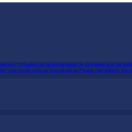
hiehieco
Ontwaken uit de winterslaap
Op de knieën voor de dahl
het oog van de viroloog
Toverdrankjes
Fitness met dahlia's
Een d