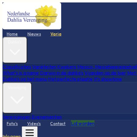
Home
Nieuws
Varia
Dahlia's
Classificaties
Variëteiten
Kwekers
Mexico, Mexiehieieieieiehie
What's is a name
Darwin in de dahlia's
Vijanden op de loer
Met 
Dahlia's op het menu
Het perfecte plaatje
It's showtime
Vereniging
Verenigingen
Evenementen
Lid worden
Foto's
Video's
Contact
Inloggen