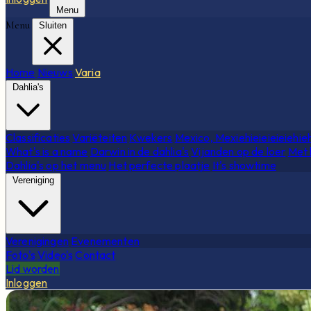
Menu
Menu
Sluiten
Home
Nieuws
Varia
Dahlia's
Classificaties
Variëteiten
Kwekers
Mexico, Mexiehieieieieiehie
What's is a name
Darwin in de dahlia's
Vijanden op de loer
Met 
Dahlia's op het menu
Het perfecte plaatje
It's showtime
Vereniging
Verenigingen
Evenementen
Foto's
Video's
Contact
Lid worden
Inloggen