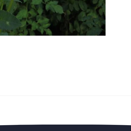
edengedeelte — en steun de vereniging.