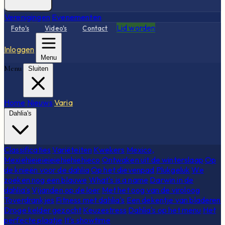
Verenigingen
Evenementen
Lid worden
Foto's
Video's
Contact
Inloggen
Menu
Menu
Sluiten
Home
Nieuws
Varia
Dahlia's
Classificaties
Variëteiten
Kwekers
Mexico,
Mexiehieieieieiehiehiehieco
Ontwaken uit de winterslaap
Op
de knieën voor de dahlia
Op het dievenpad
Plukgeluk
We
zoeken nog een blauwe
What's is a name
Darwin in de
dahlia's
Vijanden op de loer
Met het oog van de viroloog
Toverdrankjes
Fitness met dahlia's
Een dekentje van bladeren
Droge kelder gezocht
Keuzestress
Dahlia's op het menu
Het
perfecte plaatje
It's showtime