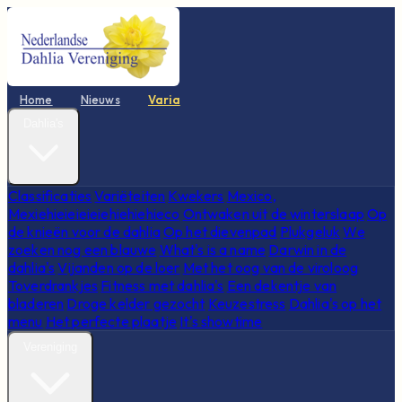
Home
Nieuws
Varia
Dahlia's
Classificaties
Variëteiten
Kwekers
Mexico,
Mexiehieieieieiehiehiehieco
Ontwaken uit de winterslaap
Op
de knieën voor de dahlia
Op het dievenpad
Plukgeluk
We
zoeken nog een blauwe
What's is a name
Darwin in de
dahlia's
Vijanden op de loer
Met het oog van de viroloog
Toverdrankjes
Fitness met dahlia's
Een dekentje van
bladeren
Droge kelder gezocht
Keuzestress
Dahlia's op het
menu
Het perfecte plaatje
It's showtime
Vereniging