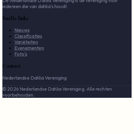
De Nederlandse Dahlia Vereniging is de vereniging voor
iedereen die van dahlia's houdt.
Snelle links
Nieuws
Classificaties
Variëteiten
Evenementen
Foto's
Contact
Nederlandse Dahlia Vereniging
© 2026 Nederlandse Dahlia Vereniging. Alle rechten
voorbehouden.