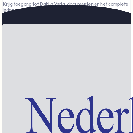
Krijg toegang tot Dahlia Varia, documenten en het complete
ledengedeelte — en steun de vereniging.
Word lid