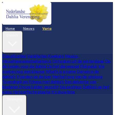
Home
Nieuws
Varia
Dahlia's
Classificaties
Variëteiten
Kwekers
Mexico,
Mexiehieieieieiehiehiehieco
Ontwaken uit de winterslaap
Op
de knieën voor de dahlia
Op het dievenpad
Plukgeluk
We
zoeken nog een blauwe
What's is a name
Darwin in de
dahlia's
Vijanden op de loer
Met het oog van de viroloog
Toverdrankjes
Fitness met dahlia's
Een dekentje van
bladeren
Droge kelder gezocht
Keuzestress
Dahlia's op het
menu
Het perfecte plaatje
It's showtime
Vereniging