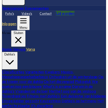
Verenigingen
Evenementen
Lid worden
Foto's
Video's
Contact
Inloggen
Menu
Menu
Sluiten
Home
Nieuws
Varia
Dahlia's
Classificaties
Variëteiten
Kwekers
Mexico,
Mexiehieieieieiehiehiehieco
Ontwaken uit de winterslaap
Op
de knieën voor de dahlia
Op het dievenpad
Plukgeluk
We
zoeken nog een blauwe
What's is a name
Darwin in de
dahlia's
Vijanden op de loer
Met het oog van de viroloog
Toverdrankjes
Fitness met dahlia's
Een dekentje van bladeren
Droge kelder gezocht
Keuzestress
Dahlia's op het menu
Het
perfecte plaatje
It's showtime