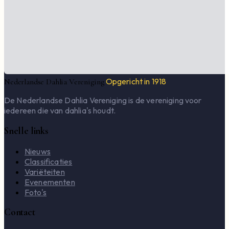
Opgericht in 1918
Nederlandse Dahlia Vereniging
De Nederlandse Dahlia Vereniging is de vereniging voor
iedereen die van dahlia's houdt.
Snelle links
Nieuws
Classificaties
Variëteiten
Evenementen
Foto's
Contact