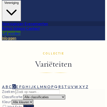
Vereniging
Verenigingen
Evenementen
Foto's
Video's
Contact
Lid worden
Inloggen
COLLECTIE
Variëteiten
A
B
C
D
E
F
G
H
I
J
K
L
M
N
O
P
Q
R
S
T
U
V
W
X
Y
Z
Zoeken
Classificatie
Kleur
Met foto