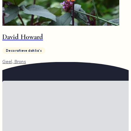
David Howard
Decoratieve dahlia's
Geel, Brons
Vorige
1
2
Volgende