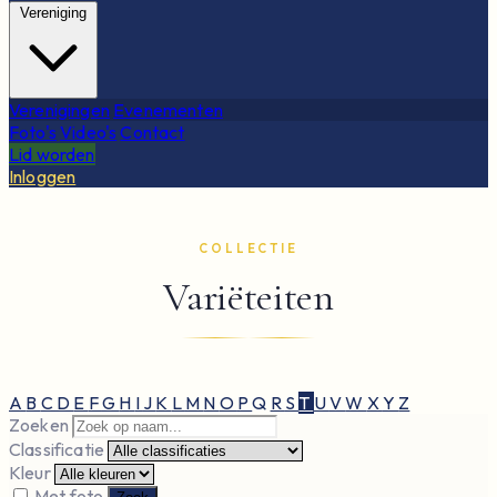
Vereniging
Verenigingen
Evenementen
Foto's
Video's
Contact
Lid worden
Inloggen
COLLECTIE
Variëteiten
A
B
C
D
E
F
G
H
I
J
K
L
M
N
O
P
Q
R
S
T
U
V
W
X
Y
Z
Zoeken
Classificatie
Kleur
Met foto