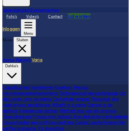
Verenigingen
Evenementen
Lid worden
Foto's
Video's
Contact
Inloggen
Menu
Menu
Sluiten
Home
Nieuws
Varia
Dahlia's
Classificaties
Variëteiten
Kwekers
Mexico,
Mexiehieieieieiehiehiehieco
Ontwaken uit de winterslaap
Op
de knieën voor de dahlia
Op het dievenpad
Plukgeluk
We
zoeken nog een blauwe
What's is a name
Darwin in de
dahlia's
Vijanden op de loer
Met het oog van de viroloog
Toverdrankjes
Fitness met dahlia's
Een dekentje van bladeren
Droge kelder gezocht
Keuzestress
Dahlia's op het menu
Het
perfecte plaatje
It's showtime