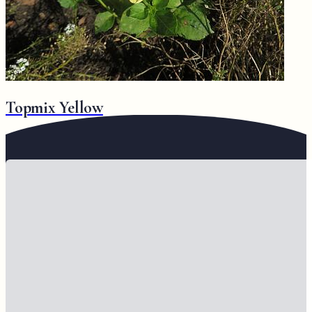
Topmix Yellow
Vorige
1
2
Volgende