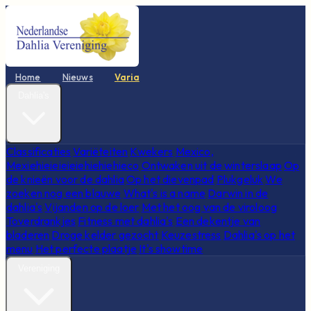
Home
Nieuws
Varia
Dahlia's
Classificaties
Variëteiten
Kwekers
Mexico,
Mexiehieieieieiehiehiehieco
Ontwaken uit de winterslaap
Op
de knieën voor de dahlia
Op het dievenpad
Plukgeluk
We
zoeken nog een blauwe
What's is a name
Darwin in de
dahlia's
Vijanden op de loer
Met het oog van de viroloog
Toverdrankjes
Fitness met dahlia's
Een dekentje van
bladeren
Droge kelder gezocht
Keuzestress
Dahlia's op het
menu
Het perfecte plaatje
It's showtime
Vereniging