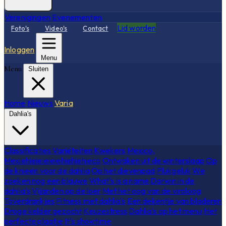
Verenigingen
Evenementen
Lid worden
Foto's
Video's
Contact
Inloggen
Menu
Menu
Sluiten
Home
Nieuws
Varia
Dahlia's
Classificaties
Variëteiten
Kwekers
Mexico,
Mexiehieieieieiehiehiehieco
Ontwaken uit de winterslaap
Op
de knieën voor de dahlia
Op het dievenpad
Plukgeluk
We
zoeken nog een blauwe
What's is a name
Darwin in de
dahlia's
Vijanden op de loer
Met het oog van de viroloog
Toverdrankjes
Fitness met dahlia's
Een dekentje van bladeren
Droge kelder gezocht
Keuzestress
Dahlia's op het menu
Het
perfecte plaatje
It's showtime