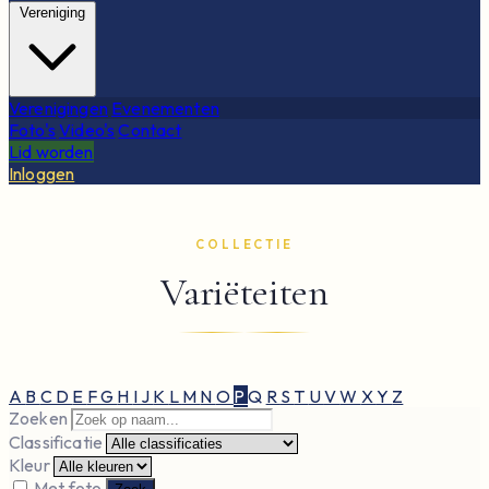
Vereniging
Verenigingen
Evenementen
Foto's
Video's
Contact
Lid worden
Inloggen
COLLECTIE
Variëteiten
A
B
C
D
E
F
G
H
I
J
K
L
M
N
O
P
Q
R
S
T
U
V
W
X
Y
Z
Zoeken
Classificatie
Kleur
Met foto