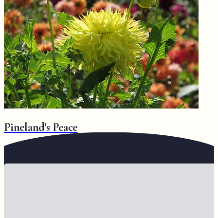
Pineland's Peace
Vorige
1
2
3
Volgende