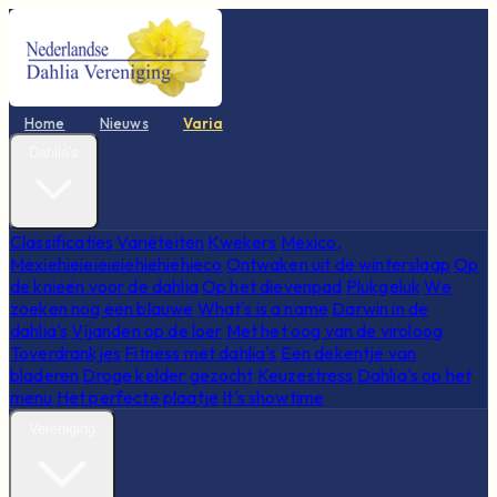
Home
Nieuws
Varia
Dahlia's
Classificaties
Variëteiten
Kwekers
Mexico,
Mexiehieieieieiehiehiehieco
Ontwaken uit de winterslaap
Op
de knieën voor de dahlia
Op het dievenpad
Plukgeluk
We
zoeken nog een blauwe
What's is a name
Darwin in de
dahlia's
Vijanden op de loer
Met het oog van de viroloog
Toverdrankjes
Fitness met dahlia's
Een dekentje van
bladeren
Droge kelder gezocht
Keuzestress
Dahlia's op het
menu
Het perfecte plaatje
It's showtime
Vereniging