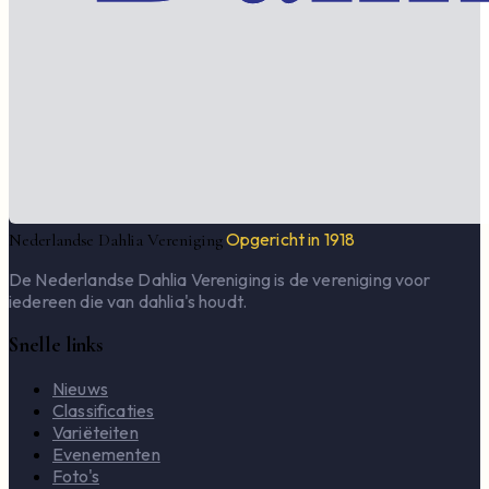
Opgericht in 1918
Nederlandse Dahlia Vereniging
De Nederlandse Dahlia Vereniging is de vereniging voor
iedereen die van dahlia's houdt.
Snelle links
Nieuws
Classificaties
Variëteiten
Evenementen
Foto's