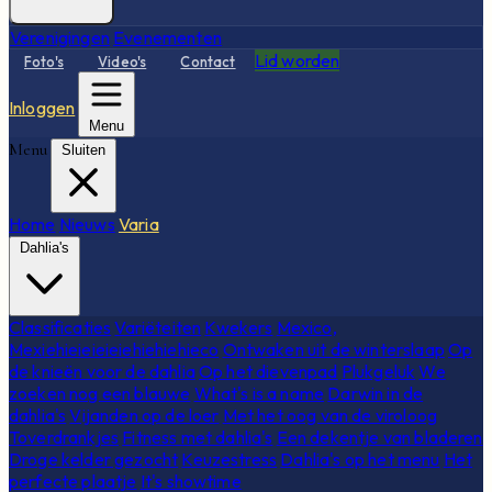
Verenigingen
Evenementen
Lid worden
Foto's
Video's
Contact
Inloggen
Menu
Menu
Sluiten
Home
Nieuws
Varia
Dahlia's
Classificaties
Variëteiten
Kwekers
Mexico,
Mexiehieieieieiehiehiehieco
Ontwaken uit de winterslaap
Op
de knieën voor de dahlia
Op het dievenpad
Plukgeluk
We
zoeken nog een blauwe
What's is a name
Darwin in de
dahlia's
Vijanden op de loer
Met het oog van de viroloog
Toverdrankjes
Fitness met dahlia's
Een dekentje van bladeren
Droge kelder gezocht
Keuzestress
Dahlia's op het menu
Het
perfecte plaatje
It's showtime