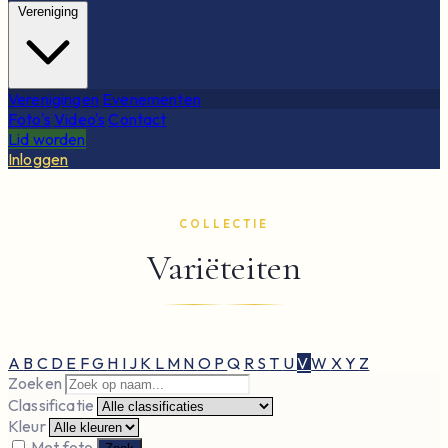
Vereniging
Verenigingen
Evenementen
Foto's
Video's
Contact
Lid worden
Inloggen
COLLECTIE
Variëteiten
A
B
C
D
E
F
G
H
I
J
K
L
M
N
O
P
Q
R
S
T
U
V
W
X
Y
Z
Zoeken
Classificatie
Kleur
Met foto