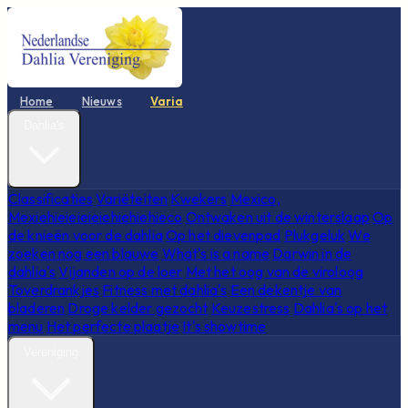
Home
Nieuws
Varia
Dahlia's
Classificaties
Variëteiten
Kwekers
Mexico,
Mexiehieieieieiehiehiehieco
Ontwaken uit de winterslaap
Op
de knieën voor de dahlia
Op het dievenpad
Plukgeluk
We
zoeken nog een blauwe
What's is a name
Darwin in de
dahlia's
Vijanden op de loer
Met het oog van de viroloog
Toverdrankjes
Fitness met dahlia's
Een dekentje van
bladeren
Droge kelder gezocht
Keuzestress
Dahlia's op het
menu
Het perfecte plaatje
It's showtime
Vereniging