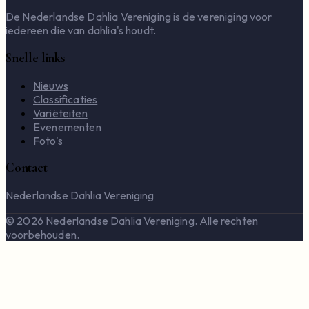
De Nederlandse Dahlia Vereniging is de vereniging voor
iedereen die van dahlia's houdt.
Snelle links
Nieuws
Classificaties
Variëteiten
Evenementen
Foto's
Contact
Nederlandse Dahlia Vereniging
© 2026 Nederlandse Dahlia Vereniging. Alle rechten
voorbehouden.