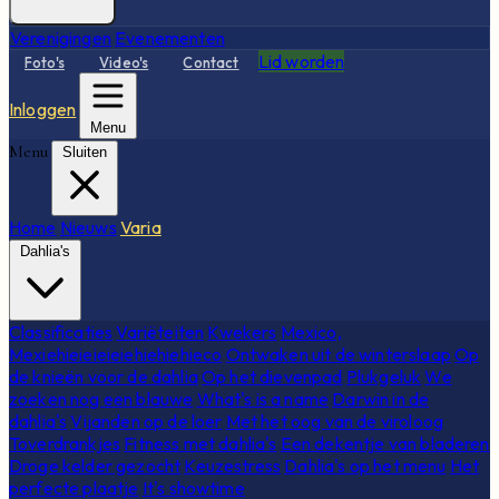
Verenigingen
Evenementen
Lid worden
Foto's
Video's
Contact
Inloggen
Menu
Menu
Sluiten
Home
Nieuws
Varia
Dahlia's
Classificaties
Variëteiten
Kwekers
Mexico,
Mexiehieieieieiehiehiehieco
Ontwaken uit de winterslaap
Op
de knieën voor de dahlia
Op het dievenpad
Plukgeluk
We
zoeken nog een blauwe
What's is a name
Darwin in de
dahlia's
Vijanden op de loer
Met het oog van de viroloog
Toverdrankjes
Fitness met dahlia's
Een dekentje van bladeren
Droge kelder gezocht
Keuzestress
Dahlia's op het menu
Het
perfecte plaatje
It's showtime