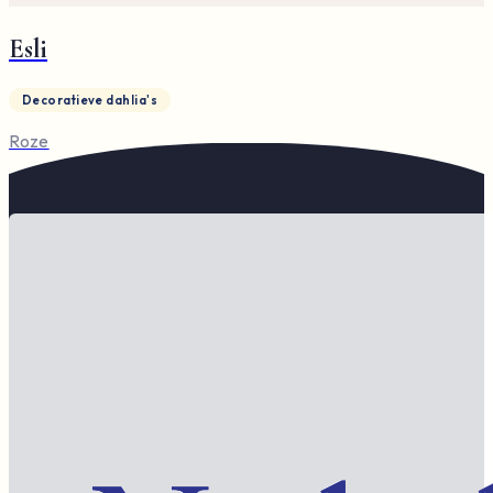
Esli
Decoratieve dahlia's
Roze
Vorige
1
2
Volgende