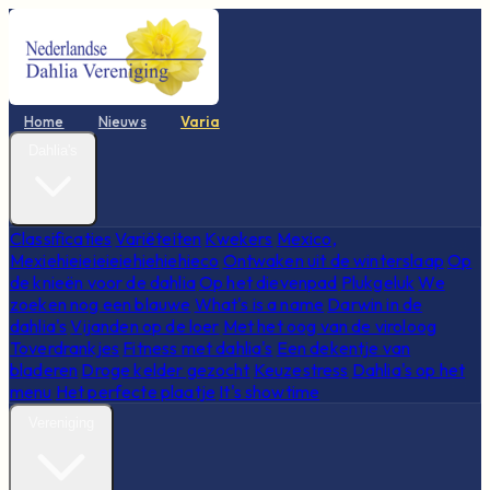
Home
Nieuws
Varia
Dahlia's
Classificaties
Variëteiten
Kwekers
Mexico,
Mexiehieieieieiehiehiehieco
Ontwaken uit de winterslaap
Op
de knieën voor de dahlia
Op het dievenpad
Plukgeluk
We
zoeken nog een blauwe
What's is a name
Darwin in de
dahlia's
Vijanden op de loer
Met het oog van de viroloog
Toverdrankjes
Fitness met dahlia's
Een dekentje van
bladeren
Droge kelder gezocht
Keuzestress
Dahlia's op het
menu
Het perfecte plaatje
It's showtime
Vereniging