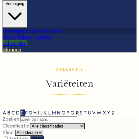
Vereniging
Verenigingen
Evenementen
Foto's
Video's
Contact
Lid worden
Inloggen
COLLECTIE
Variëteiten
A
B
C
D
E
F
G
H
I
J
K
L
M
N
O
P
Q
R
S
T
U
V
W
X
Y
Z
Zoeken
Classificatie
Kleur
Met foto