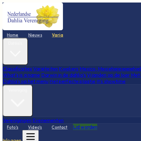
Home
Nieuws
Varia
Dahlia's
Classificaties
Variëteiten
Kwekers
Mexico, Mexiehieieieieiehie
What's is a name
Darwin in de dahlia's
Vijanden op de loer
Met 
Dahlia's op het menu
Het perfecte plaatje
It's showtime
Vereniging
Verenigingen
Evenementen
Lid worden
Foto's
Video's
Contact
Inloggen