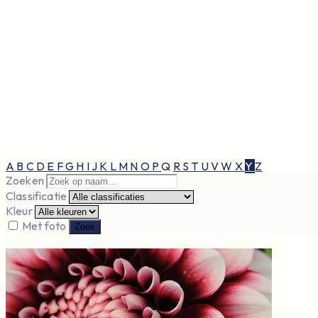
A
B
C
D
E
F
G
H
I
J
K
L
M
N
O
P
Q
R
S
T
U
V
W
X
Y
Z
Zoeken
Classificatie
Kleur
Met foto
Zoek