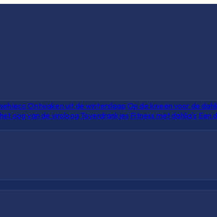
hiehieco
Ontwaken uit de winterslaap
Op de knieën voor de dahl
het oog van de viroloog
Toverdrankjes
Fitness met dahlia's
Een d