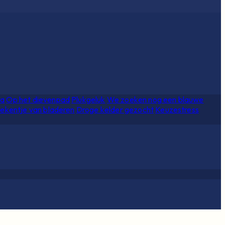
ia
Op het dievenpad
Plukgeluk
We zoeken nog een blauwe
ekentje van bladeren
Droge kelder gezocht
Keuzestress