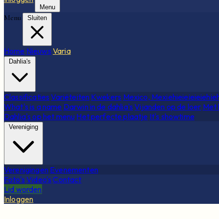
Menu
Menu
Sluiten
Home
Nieuws
Varia
Dahlia's
Classificaties
Variëteiten
Kwekers
Mexico, Mexiehieieieieiehie
What's is a name
Darwin in de dahlia's
Vijanden op de loer
Met 
Dahlia's op het menu
Het perfecte plaatje
It's showtime
Vereniging
Verenigingen
Evenementen
Foto's
Video's
Contact
Lid worden
Inloggen