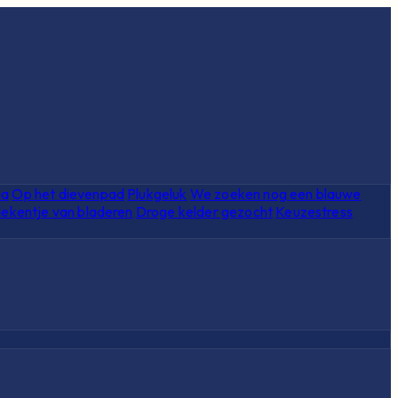
ia
Op het dievenpad
Plukgeluk
We zoeken nog een blauwe
ekentje van bladeren
Droge kelder gezocht
Keuzestress