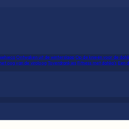
hiehieco
Ontwaken uit de winterslaap
Op de knieën voor de dahl
het oog van de viroloog
Toverdrankjes
Fitness met dahlia's
Een d